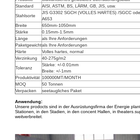
Standard
AISI, ASTM, BS, LÄRM, GB, JIS, usw.
JIS G3302 SGCH (VOLLES HARTES) /SGCC ode
Stahlsorte
A653
Breite
650mm-1050mm
Stärke
0.15mm-1.5mm
Länge
als Ihre Anforderungen
Paketgewicht
als Ihre Anforderungen
Härte
Volles hartes, normal
Verzinkung
40-275g/m2
Stärke: +/-0.01mm
Toleranz
Breite: +/-1mm
Produktivität
100000MT/MONTH
MOQ
50 Tonnen
Verpacken
seetaugliches Paket
Anwendung:
Unsere prodocts sind in der Ausrüstungsfirma der Energie plants
Stationen, in den Stadien, in den concent Hallen, in theaters
weitverbreitet.