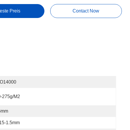
este Preis
Contact Now
SO14000
0-275g/m2
6mm
.15-1.5mm