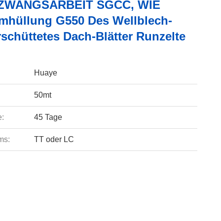
ZWANGSARBEIT SGCC, WIE
hüllung G550 Des Wellblech-
schüttetes Dach-Blätter Runzelte
Huaye
50mt
e:
45 Tage
ms:
TT oder LC