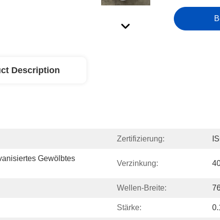
B
ct Description
Zertifizierung:
I
anisiertes Gewölbtes 
Verzinkung:
4
Wellen-Breite:
7
Stärke:
0