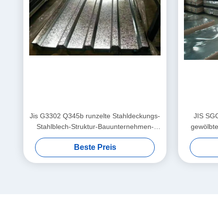
Jis G3302 Q345b runzelte Stahldeckungs-
JIS SG
Stahlblech-Struktur-Bauunternehmen-
gewölbte
bedeckende Linie
Beste Preis