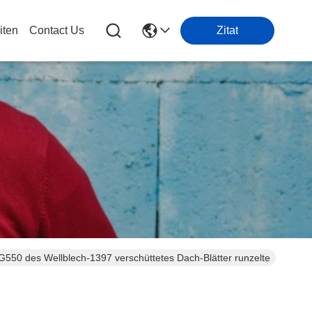
iten
Contact Us
Zitat
des Wellblech-1397 verschüttetes Dach-Blätter runzelte