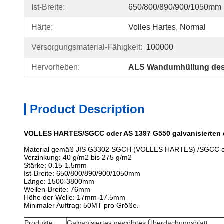
Ist-Breite:
650/800/890/900/1050mm
Härte:
Volles Hartes, Normal
Versorgungsmaterial-Fähigkeit:
100000
Hervorheben:
ALS Wandumhüllung des 
Product Description
VOLLES HARTES/SGCC oder AS 1397 G550 galvanisierten d
Material gemäß JIS G3302 SGCH (VOLLES HARTES) /SGCC o
Verzinkung: 40 g/m2 bis 275 g/m2
Stärke: 0.15-1.5mm
Ist-Breite: 650/800/890/900/1050mm
Länge: 1500-3800mm
Wellen-Breite: 76mm
Höhe der Welle: 17mm-17.5mm
Minimaler Auftrag: 50MT pro Größe.
Produkte
Galvanisiertes gewölbtes Überdachungsblatt