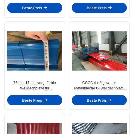
galvanisiertes Wellblech
Beste Preis
Beste Preis
76 mm 17 mm vorgefärbte
CGCC 4 x 8 gewellte
Welldachplatte für
Metallbleche GI Welldachplatte
Wellstoffwandplatten aus Metall
für Industrie- und Zivilgebäude
Beste Preis
Beste Preis