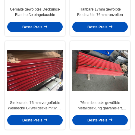
Gemalte gewölbtes Deckungs-
Haltbare 17mm gewölbte
Blatt-heiße eingetauchte
Blechtafeln 76mm runzelten
galvanisierte Stahlspulen CGCC
Stahlplatten
DX51D 900MM vor
Beste Preis
Beste Preis
Strukturelle 76 mm vorgefärbte
76mm bedeckt gewölbte
Welldecke GI Welldecke mit Matt-
Metalldeckung galvanisiert,
Ausführung
Blätter überdachend
Beste Preis
Beste Preis