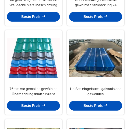
Welldecke Metallbeschichtung
gewölbte Stahldeckung 24
Messgerät-gewölbte Metallplatten
Beste Preis
Beste Preis
76mm vor gemaltes gewölbtes
Heißes eingetaucht galvanisierte
Überdachungsblatt runzelte
gewölbtes
Metalldach-Platten
Überdachungsstahlblatt runzelte
Stahldach-Platte
Beste Preis
Beste Preis