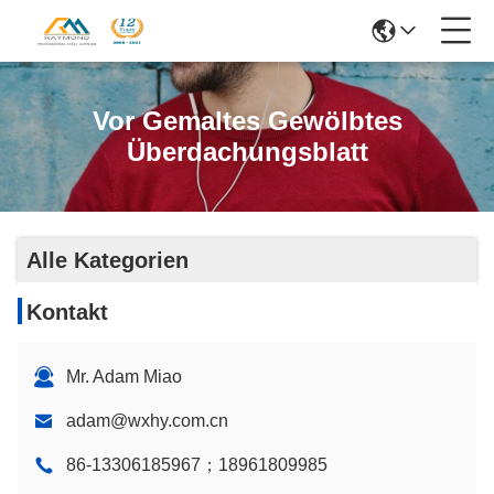
Vor Gemaltes Gewölbtes
Überdachungsblatt
Alle Kategorien
Kontakt
Mr. Adam Miao
adam@wxhy.com.cn
86-13306185967；18961809985