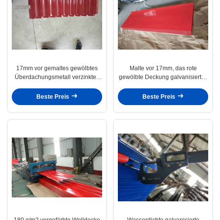
17mm vor gemaltes gewölbtes
Malte vor 17mm, das rote
Überdachungsmetall verzinkten
gewölbte Deckung galvanisiertes
Blechs des blatt-20mic
Eisen-Blätter bedeckt
Beste Preis
Beste Preis
180 g/m2 vorgefärbte Welldecke
Wasserdichte galvanisierte