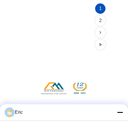
1
2
Social Media
Eric