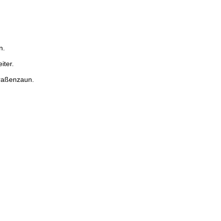
n.
iter.
traßenzaun.