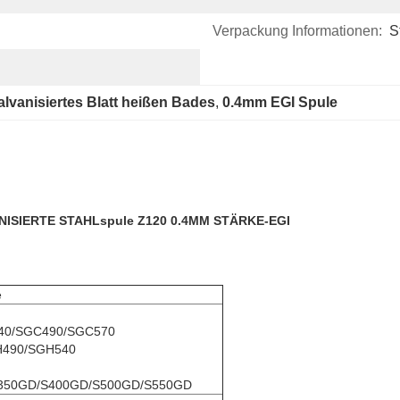
Verpackung Informationen:
S
lvanisiertes Blatt heißen Bades
, 
0.4mm EGI Spule
SIERTE STAHLspule Z120 0.4MM STÄRKE-EGI
e
40/SGC490/SGC570
H490/SGH540
350GD/S400GD/S500GD/S550GD