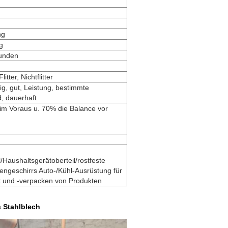
ng
g
unden
itter, Nichtflitter
g, gut, Leistung, bestimmte
, dauerhaft
im Voraus u. 70% die Balance vor
Haushaltsgerätoberteil/rostfeste
engeschirrs Auto-/Kühl-Ausrüstung für
rt und -verpacken von Produkten
s Stahlblech