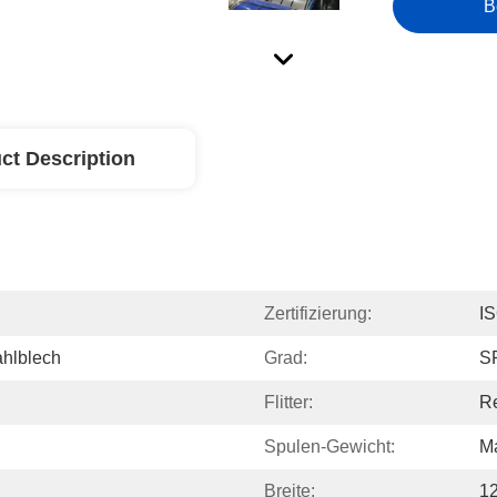
B
ct Description
Zertifizierung:
I
ahlblech
Grad:
S
Flitter:
Re
Spulen-Gewicht:
M
Breite:
1