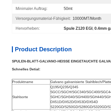
Minimaler Auftrag:
50mt
Versorgungsmaterial-Fähigkeit:
10000MT/month
Hervorheben:
Spule Z120 EGI
, 
0.4mm ga
Product Description
SPULEN-BLATT-GALVANO-HEISSE EINGETAUCHTE GALVANI
Schnelles Detial:
Produktname
Galvano galvanisierte Stahlblech/Platt
Q195/Q235/Q345
SGCC/SGCH/SGC340/SGC400/SGC4
Stahlsorte
SGHC/SGH340/SGH400/SGH440/SG
DX51D/DX52D/DX53D/DX54D
S220GD/S250GD/S280GD/S320GD/S