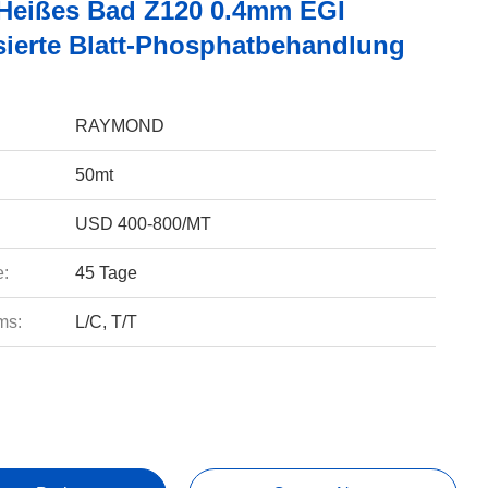
Heißes Bad Z120 0.4mm EGI
sierte Blatt-Phosphatbehandlung
RAYMOND
50mt
USD 400-800/MT
e:
45 Tage
ms:
L/C, T/T