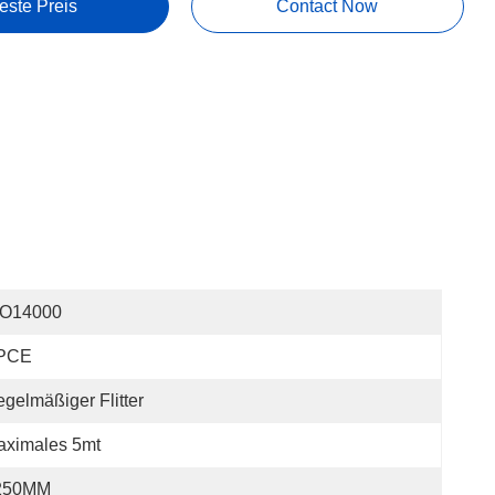
este Preis
Contact Now
SO14000
PCE
gelmäßiger Flitter
aximales 5mt
250MM