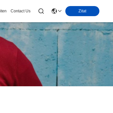
iten
Contact Us
Zitat