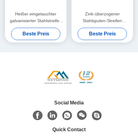
Heißer eingetauchter
Zink-überzogener
galvanisierter Stahlstreifen
Stahlspulen-Streifen
SGCH 30g verzinken
EN10147 610mm für
Beste Preis
Beste Preis
überzogenen Stahl für
Houshold-Gerät
industrielle Instrumente
Social Media
Quick Contact