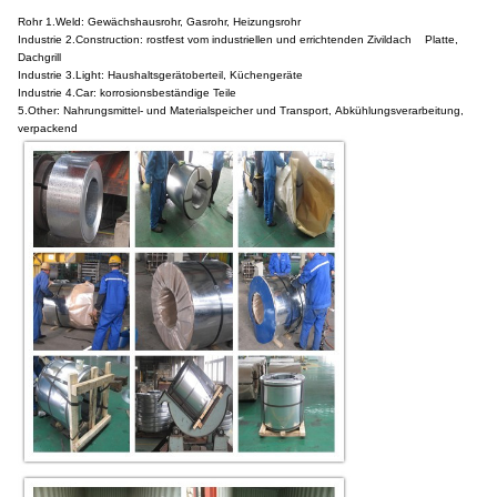
Rohr 1.Weld: Gewächshausrohr, Gasrohr, Heizungsrohr
Industrie 2.Construction: rostfest vom industriellen und errichtenden Zivildach Platte,
Dachgrill
Industrie 3.Light: Haushaltsgerätoberteil, Küchengeräte
Industrie 4.Car: korrosionsbeständige Teile
5.Other: Nahrungsmittel- und Materialspeicher und Transport, Abkühlungsverarbeitung,
verpackend