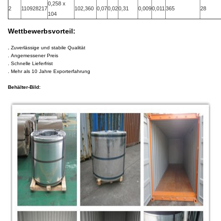
0,258 x
2
110928217
102,360
0,07
0,02
0,31
0,009
0,011
365
28
104
Wettbewerbsvorteil:
.
Zuverlässige und stabile Qualität
. Angemessener Preis
. Schnelle Lieferfrist
. Mehr als 10 Jahre Exporterfahrung
Behälter-Bild: