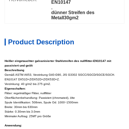
EN10147
, 
dünner Streifen des 
Metall30gm2
Product Description
Heißer eingetauchter galvanisierter Stahlstreifen des nullflitter-EN10147 mit
passiviert und geölt
Beschreibung
Gemäß ASTM A653, Verzinkung G40-G90, JIS G3302 SGCC/SGCD/SGCE/SGCH.
EN10147 DX51D+Z/DX52D+Z/DX53D+Z.
Verzinkung: 40 g/m2 bis 275 g/m2.
Eigenschaften:
Flitter: regelmäßiger Flitter, nullflitter
Oberflächenbehandlung: Passiviert (chromated), ölte
Spule Identifikation: 508mm, Spule Od: 1000~1500mm
Breite: 30mm bis 630mm
Stärke: 0.30mm bis 3.0mm
Minimaler Auftrag: 25MT pro Größe
Anwendung: