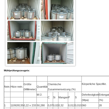
Mühlprüfungszeugnis:
Körperliche Spezifikt.
Größe
Chemische
Nein.
Hitze nein.
Quantität
(Millimeter)
Zusammensetzung (%)
M.Ü.
Dehnfestigkeit
Enlongat
C
Si
Mangan
P
S
(Mpa)
(%)
1
110928135
0,22 x 233
50,280
0,07
0,02
0,32
0,012
0,010
360
28