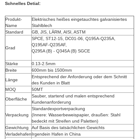
Schnelles Detial:
Produkt-
Elektrisches heißes eingetauchtes galvanisiertes
Name
Stahlblech
Standard
GB, JIS, LÄRM, AISI, ASTM
SPCE, ST12-15, DC01-06, Q195A-Q235A,
Q195AF-Q235AF,
Grad
Q295A (B) - Q345A (B) SGCE
Stärke
0.13-2.5mm
Breite
600mm bis 1500mm
Entsprechend der Anforderung oder dem Schnitt
Länge
des Kunden in Blatt
MOQ
50MT
Sauber, startend und malen entsprechend
Oberfläche
Kundenanforderung
Standardexportverpackung
Verpackung
(Innere: Wasserbeweispapier, draußen: Stahl
bedeckt mit Streifen und Paletten)
Gewichtung
Auf Basis des tatsächlichen Gewichts
Verladehafen
Irgendein Hafen in China