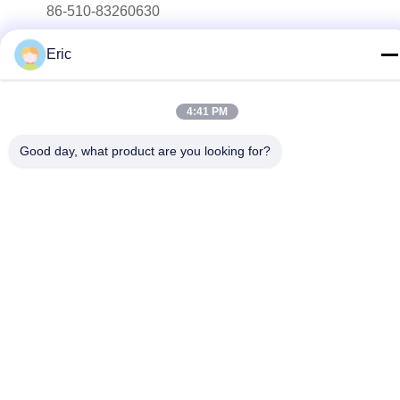
86-510-83260630
E-mail
Eric
adam@wxhy.com.cn
Address
4:41 PM
Raum 2001, Flugsteig 10, Guanyuan-Wohnung, Maoye-
Piazza, No.128, Qingyang-Straße, Wuxi
Good day, what product are you looking for?
Privacy Policy
|
Sitemap
China Good Quality Vor gemalte Stahlspule Supplier. Copyright ©
2021-2025 WUXI RAYMOND STEEL CO.,LTD . All Rights
Reserved.