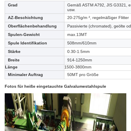
Grad
Gemäß ASTM A792, JIS G3321,
usw.
AZ-Beschichtung
20-275g/m ², regelmäßiger Flitter
Oberflächenbehandlung
Passivierte (chromated), geölte o
Spulen-Gewicht
max.13MT
Spule Identifikation
508mm/610mm
Stärke
0.30-1.5mm
Breite
914-1250mm
Länge
1500-3800mm
Minimaler Auftrag
50MT pro Größe
Fotos für
heiße eingetauchte Galvalumestahlspule